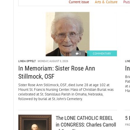
Current issue
Arts & Culture
Puz
0
COMMENTARY
LINDA OPPELT
MONDAY, AUGUST 3, 2026
LIN
In Memoriam: Sister Rose Ann
I
Stillmock, OSF
Bri
Pa
Sister Rose Ann Stillmock, OSF, died June 28 at age 102 at
at 
Mount St. Francis Nursing Center. Mass of Christian Burial was
Mar
celebrated at St. Stanislaus Parish in Omaha, Nebraska,
followed by burial at St. John’s Cemetery.
The LONE CATHOLIC REBEL
5 
in CONGRESS: Charles Carroll
FRI