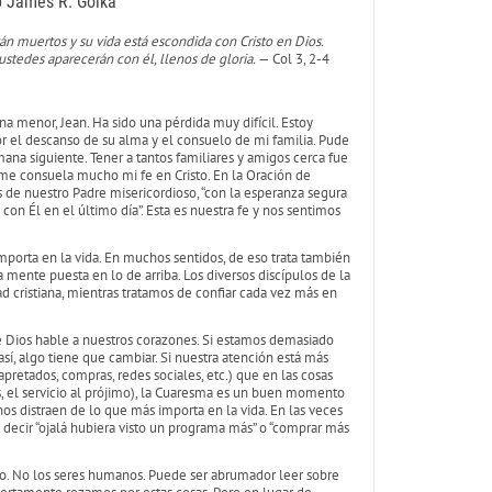
p James R. Golka
tán muertos y su vida está escondida con Cristo en Dios.
stedes aparecerán con él, llenos de gloria.
— Col 3, 2-4
 menor, Jean. Ha sido una pérdida muy difícil. Estoy
 el descanso de su alma y el consuelo de mi familia. Pude
mana siguiente. Tener a tantos familiares y amigos cerca fue
 me consuela mucho mi fe en Cristo. En la Oración de
 nuestro Padre misericordioso, “con la esperanza segura
 con Él en el último día”. Esta es nuestra fe y nos sentimos
porta en la vida. En muchos sentidos, de eso trata también
ente puesta en lo de arriba. Los diversos discípulos de la
d cristiana, mientras tratamos de confiar cada vez más en
ue Dios hable a nuestros corazones. Si estamos demasiado
í, algo tiene que cambiar. Si nuestra atención está más
etados, compras, redes sociales, etc.) que en las cosas
, el servicio al prójimo), la Cuaresma es un buen momento
os distraen de lo que más importa en la vida. En las veces
decir “ojalá hubiera visto un programa más” o “comprar más
o. No los seres humanos. Puede ser abrumador leer sobre