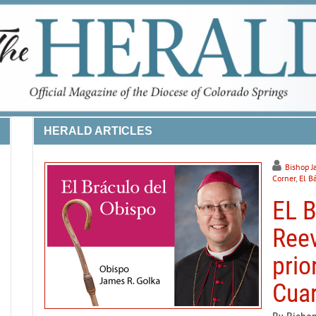
HERALD ARTICLES
Bishop J
Corner
,
El B
EL 
Reev
prio
Cua