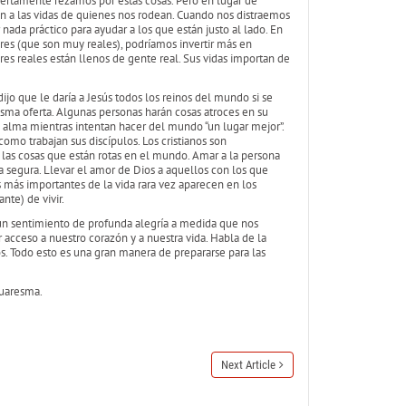
 Ciertamente rezamos por estas cosas. Pero en lugar de
n a las vidas de quienes nos rodean. Cuando nos distraemos
ada práctico para ayudar a los que están justo al lado. En
res (que son muy reales), podríamos invertir más en
ares reales están llenos de gente real. Sus vidas importan de
dijo que le daría a Jesús todos los reinos del mundo si se
sma oferta. Algunas personas harán cosas atroces en su
 alma mientras intentan hacer del mundo “un lugar mejor”.
como trabajan sus discípulos. Los cristianos son
r las cosas que están rotas en el mundo. Amar a la persona
a segura. Llevar el amor de Dios a aquellos con los que
 más importantes de la vida rara vez aparecen en los
nte) de vivir.
un sentimiento de profunda alegría a medida que nos
 acceso a nuestro corazón y a nuestra vida. Habla de la
os. Todo esto es una gran manera de prepararse para las
Cuaresma.
Next Article