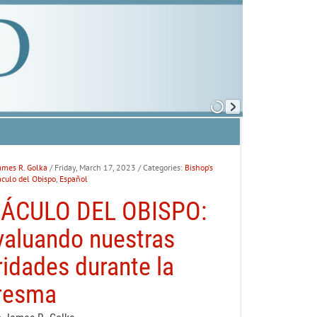
ames R. Golka
/ Friday, March 17, 2023
/ Categories:
Bishop's
áculo del Obispo
,
Español
BÁCULO DEL OBISPO:
aluando nuestras
ridades durante la
resma