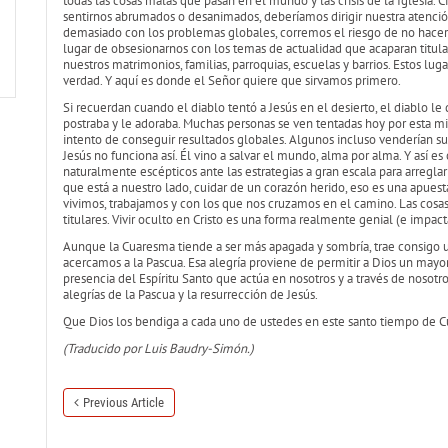
todas las cosas malas que pasan en el mundo y las crisis de la Iglesia.
sentirnos abrumados o desanimados, deberíamos dirigir nuestra atenció
demasiado con los problemas globales, corremos el riesgo de no hacer n
lugar de obsesionarnos con los temas de actualidad que acaparan titula
nuestros matrimonios, familias, parroquias, escuelas y barrios. Estos lug
verdad. Y aquí es donde el Señor quiere que sirvamos primero.
Si recuerdan cuando el diablo tentó a Jesús en el desierto, el diablo le 
postraba y le adoraba. Muchas personas se ven tentadas hoy por esta mi
intento de conseguir resultados globales. Algunos incluso venderían su
Jesús no funciona así. Él vino a salvar el mundo, alma por alma. Y así es 
naturalmente escépticos ante las estrategias a gran escala para arregla
que está a nuestro lado, cuidar de un corazón herido, eso es una apuest
vivimos, trabajamos y con los que nos cruzamos en el camino. Las cosas
titulares. Vivir oculto en Cristo es una forma realmente genial (e impacta
Aunque la Cuaresma tiende a ser más apagada y sombría, trae consigo 
acercamos a la Pascua. Esa alegría proviene de permitir a Dios un mayor
presencia del Espíritu Santo que actúa en nosotros y a través de nosotr
alegrías de la Pascua y la resurrección de Jesús.
Que Dios los bendiga a cada uno de ustedes en este santo tiempo de 
(Traducido por Luis Baudry-Simón.)
Previous Article