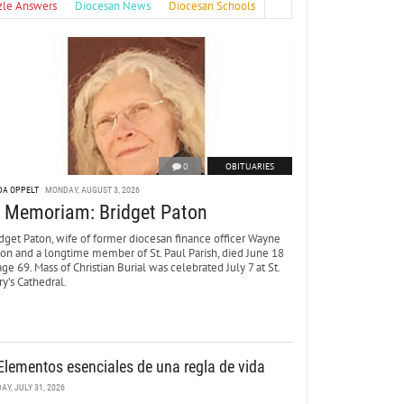
zle Answers
Diocesan News
Diocesan Schools
0
OBITUARIES
DA OPPELT
MONDAY, AUGUST 3, 2026
n Memoriam: Bridget Paton
dget Paton, wife of former diocesan finance officer Wayne
ton and a longtime member of St. Paul Parish, died June 18
age 69. Mass of Christian Burial was celebrated July 7 at St.
y’s Cathedral.
Elementos esenciales de una regla de vida
DAY, JULY 31, 2026