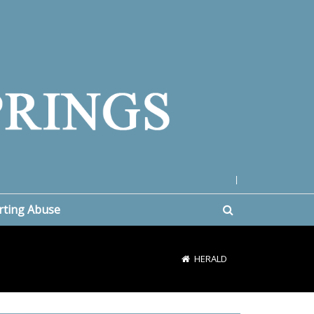
|
rting Abuse
HERALD