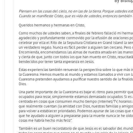
By Bisho
Piensen en las cosas del cielo, no en las de la tierra. Porque ustedes es
Cuando se manifieste Cristo, que es vida de ustedes, entonces también u
Queridos hermanos y hermanas en Cristo,
Como muchos de ustedes saben, a finales de febrero falleció mi hermana
agradecido y profundamente conmovido por la efusión de oraciones por
celebrar por ella el Rito de la Sepultura Cristiana en Grand Island la se
un verdadero regalo. Nunca es fácil perder a alguien tan cercano. Pero
Encomienda, encomendamos las almas de nuestra amada en las manos de
y cierta de que, junto con todos los que han muerto en Cristo, resucitará
bendecidos por tener tanta esperanza en Jesús.
Estas experiencias también renuevan la perspectiva sobre lo que más im
la Cuaresma. Hemos muerto al mundo y estamos llamados a vivir con la m
Cuaresma pretenden ayudarnos a purificar nuestro sentido de la finalida
Dios.
Una parte importante de la Cuaresma es bajar el ritmo para permitir q
ocupados para rezar, simplemente estamos demasiado ocupados. Si es as
centrada en cosas que consumen mucho tiempo (Internet/TV, horarios apr
que realmente cuentan (la amistad con Dios, nuestras familias y amigos
para volver a establecer prioridades. Podemos ayunar de las cosas que n
que he ayudado a alguien a prepararse para la muerte nunca le he oído 
cosas me habría hecho más feliz”.
También es un buen recordatorio de que Jesús es el salvador del mund