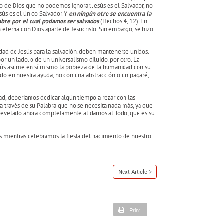
jo de Dios que no podemos ignorar. Jesús es el Salvador, no
sús es el único Salvador. Y
en ningún otro se encuentra la
mbre por el cual podamos ser salvados
(Hechos 4, 12). En
 eterna con Dios aparte de Jesucristo. Sin embargo, se hizo
idad de Jesús para la salvación, deben mantenerse unidos.
or un lado, o de un universalismo diluido, por otro. La
Jesús asume en sí mismo la pobreza de la humanidad con su
do en nuestra ayuda, no con una abstracción o un pagaré,
ad, deberíamos dedicar algún tiempo a rezar con las
 a través de su Palabra que no se necesita nada más, ya que
a revelado ahora completamente al darnos al Todo, que es su
s mientras celebramos la fiesta del nacimiento de nuestro
Next Article
Print