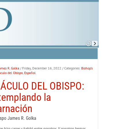
ames R. Golka
/ Friday, December 16, 2022
/ Categories:
Bishop's
áculo del Obispo
,
Español
BÁCULO DEL OBISPO:
templando la
arnación
ispo James R. Golka
se hizo carne y habitó entre nosotros. Y nosotros hemos