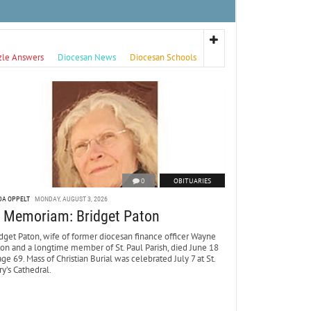
zle Answers
Diocesan News
Diocesan Schools
0
OBITUARIES
DA OPPELT
MONDAY, AUGUST 3, 2026
n Memoriam: Bridget Paton
dget Paton, wife of former diocesan finance officer Wayne
ton and a longtime member of St. Paul Parish, died June 18
age 69. Mass of Christian Burial was celebrated July 7 at St.
y’s Cathedral.