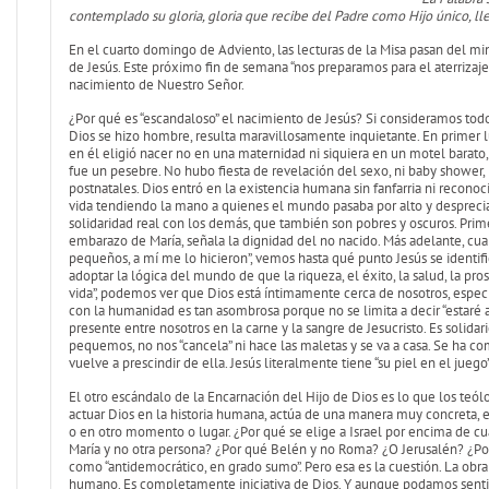
contemplado su gloria, gloria que recibe del Padre como Hijo único, lle
En el cuarto domingo de Adviento, las lecturas de la Misa pasan del min
de Jesús. Este próximo fin de semana “nos preparamos para el aterriza
nacimiento de Nuestro Señor.
¿Por qué es “escandaloso” el nacimiento de Jesús? Si consideramos todo
Dios se hizo hombre, resulta maravillosamente inquietante. En primer lu
en él eligió nacer no en una maternidad ni siquiera en un motel barato
fue un pesebre. No hubo fiesta de revelación del sexo, ni baby shower, 
postnatales. Dios entró en la existencia humana sin fanfarria ni recono
vida tendiendo la mano a quienes el mundo pasaba por alto y desprecia
solidaridad real con los demás, que también son pobres y oscuros. Pri
embarazo de María, señala la dignidad del no nacido. Más adelante, cua
pequeños, a mí me lo hicieron”, vemos hasta qué punto Jesús se identifi
adoptar la lógica del mundo de que la riqueza, el éxito, la salud, la p
vida”, podemos ver que Dios está íntimamente cerca de nosotros, especi
con la humanidad es tan asombrosa porque no se limita a decir “estaré a
presente entre nosotros en la carne y la sangre de Jesucristo. Es solid
pequemos, no nos “cancela” ni hace las maletas y se va a casa. Se ha 
vuelve a prescindir de ella. Jesús literalmente tiene “su piel en el juego”
El otro escándalo de la Encarnación del Hijo de Dios es lo que los teó
actuar Dios en la historia humana, actúa de una manera muy concreta, 
o en otro momento o lugar. ¿Por qué se elige a Israel por encima de cu
María y no otra persona? ¿Por qué Belén y no Roma? ¿O Jerusalén? ¿Por q
como “antidemocrático, en grado sumo”. Pero esa es la cuestión. La obra
humano. Es completamente iniciativa de Dios. Y aunque podamos sentir