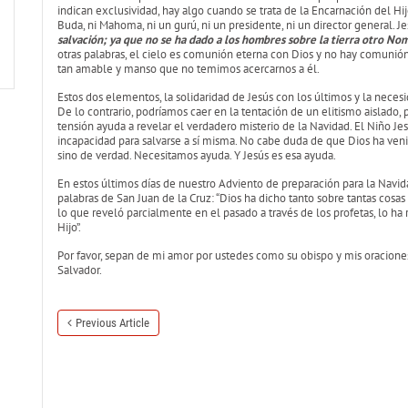
indican exclusividad, hay algo cuando se trata de la Encarnación del Hi
Buda, ni Mahoma, ni un gurú, ni un presidente, ni un director general. Je
salvación; ya que no se ha dado a los hombres sobre la tierra otro No
otras palabras, el cielo es comunión eterna con Dios y no hay comunión
tan amable y manso que no temimos acercarnos a él.
Estos dos elementos, la solidaridad de Jesús con los últimos y la neces
De lo contrario, podríamos caer en la tentación de un elitismo aislado, p
tensión ayuda a revelar el verdadero misterio de la Navidad. El Niño 
incapacidad para salvarse a sí misma. No cabe duda de que Dios ha veni
sino de verdad. Necesitamos ayuda. Y Jesús es esa ayuda.
En estos últimos días de nuestro Adviento de preparación para la Navid
palabras de San Juan de la Cruz: “Dios ha dicho tanto sobre tantas cosas
lo que reveló parcialmente en el pasado a través de los profetas, lo h
Hijo”.
Por favor, sepan de mi amor por ustedes como su obispo y mis oracione
Salvador.
Previous Article