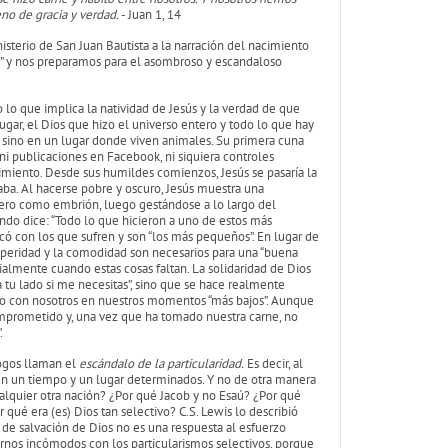
no de gracia y verdad.
- Juan 1, 14
isterio de San Juan Bautista a la narración del nacimiento
je” y nos preparamos para el asombroso y escandaloso
 lo que implica la natividad de Jesús y la verdad de que
gar, el Dios que hizo el universo entero y todo lo que hay
, sino en un lugar donde viven animales. Su primera cuna
ni publicaciones en Facebook, ni siquiera controles
cimiento. Desde sus humildes comienzos, Jesús se pasaría la
ba. Al hacerse pobre y oscuro, Jesús muestra una
mero como embrión, luego gestándose a lo largo del
ndo dice: “Todo lo que hicieron a uno de estos más
có con los que sufren y son “los más pequeños”. En lugar de
rosperidad y la comodidad son necesarios para una “buena
almente cuando estas cosas faltan. La solidaridad de Dios
 tu lado si me necesitas”, sino que se hace realmente
ario con nosotros en nuestros momentos “más bajos”. Aunque
comprometido y, una vez que ha tomado nuestra carne, no
.
logos llaman el
escándalo de la particularidad.
Es decir, al
en un tiempo y un lugar determinados. Y no de otra manera
alquier otra nación? ¿Por qué Jacob y no Esaú? ¿Por qué
ué era (es) Dios tan selectivo? C.S. Lewis lo describió
 de salvación de Dios no es una respuesta al esfuerzo
nos incómodos con los particularismos selectivos, porque