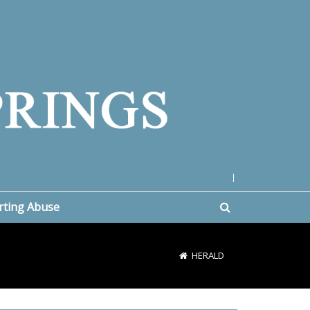
|
rting Abuse
HERALD