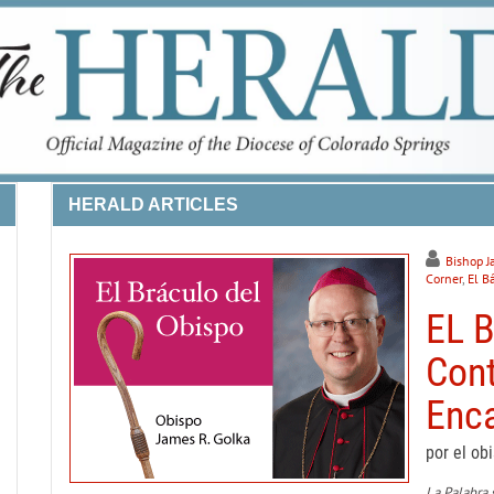
HERALD ARTICLES
Bishop J
Corner
,
El B
EL 
Con
Enc
por el ob
La Palabra 