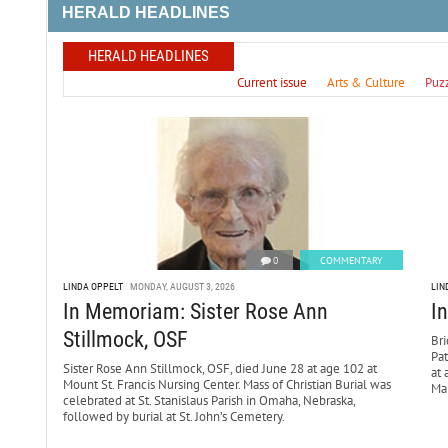
HERALD HEADLINES
HERALD HEADLINES
Current issue
Arts & Culture
Puz
0
COMMENTARY
LINDA OPPELT
MONDAY, AUGUST 3, 2026
LIN
In Memoriam: Sister Rose Ann
I
Stillmock, OSF
Bri
Pa
Sister Rose Ann Stillmock, OSF, died June 28 at age 102 at
at 
Mount St. Francis Nursing Center. Mass of Christian Burial was
Mar
celebrated at St. Stanislaus Parish in Omaha, Nebraska,
followed by burial at St. John’s Cemetery.